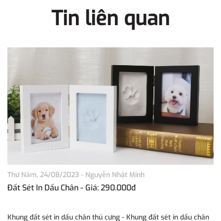
Tin liên quan
Thứ Năm, 24/08/2023
-
Nguyễn Nhật Minh
T
Đất Sét In Dấu Chân - Giá: 290.000đ
H
Khung đất sét in dấu chân thú cưng - Khung đất sét in dấu chân
Lọ